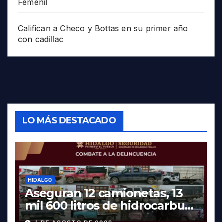
Femenil
Califican a Checo y Bottas en su primer año
con cadillac
LO MÁS DESTACADO
HIDALGO
Aseguran 12 camionetas, 13
mil 600 litros de hidrocarburo
y dos vehículos robados en