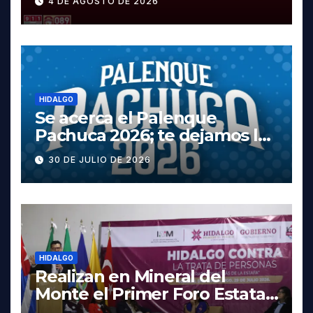
4 DE AGOSTO DE 2026
Tula
HIDALGO
Se acerca el Palenque
Pachuca 2026; te dejamos la
cartelera completa, las
30 DE JULIO DE 2026
fechas y los precios
HIDALGO
Realizan en Mineral del
Monte el Primer Foro Estatal
contra la Trata de Personas