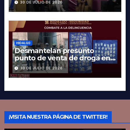
30 DE JULIO DE 2026
HIDALGO
Desmantelan presunto
punto de venta de droga en
Pachuca; hay dos detenidos
30 DE JULIO DE 2026
¡VISITA NUESTRA PÁGINA DE TWITTER!