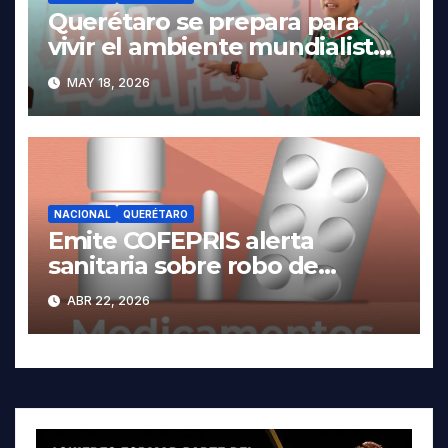
Querétaro se prepara para
vivir el ambiente mundialista.
MAY 18, 2026
NACIONAL
QUERÉTARO
Emite COFEPRIS alerta
sanitaria sobre robo de
medicamentos
ABR 22, 2026