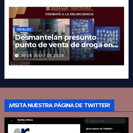
HIDALGO
Desmantelan presunto
punto de venta de droga en
Pachuca; hay dos detenidos
30 DE JULIO DE 2026
¡VISITA NUESTRA PÁGINA DE TWITTER!