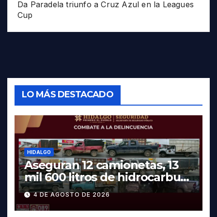
Da Paradela triunfo a Cruz Azul en la Leagues
Cup
LO MÁS DESTACADO
HIDALGO
Aseguran 12 camionetas, 13
mil 600 litros de hidrocarburo
y dos vehículos robados en
4 DE AGOSTO DE 2026
Tula