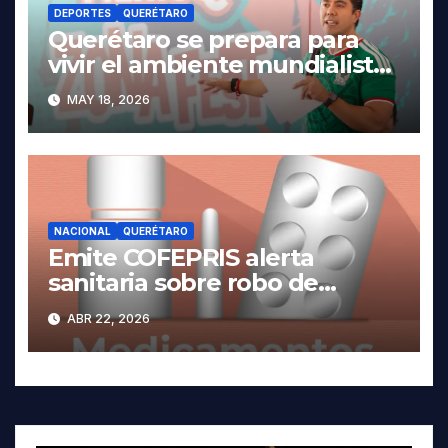
DEPORTES
QUERÉTARO
Querétaro se prepara para
vivir el ambiente mundialista.
MAY 18, 2026
NACIONAL
QUERÉTARO
Emite COFEPRIS alerta
sanitaria sobre robo de
medicamentos
ABR 22, 2026