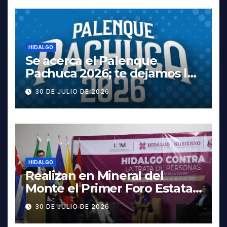
HIDALGO
Se acerca el Palenque
Pachuca 2026; te dejamos la
cartelera completa, las
30 DE JULIO DE 2026
fechas y los precios
HIDALGO
Realizan en Mineral del
Monte el Primer Foro Estatal
contra la Trata de Personas
30 DE JULIO DE 2026