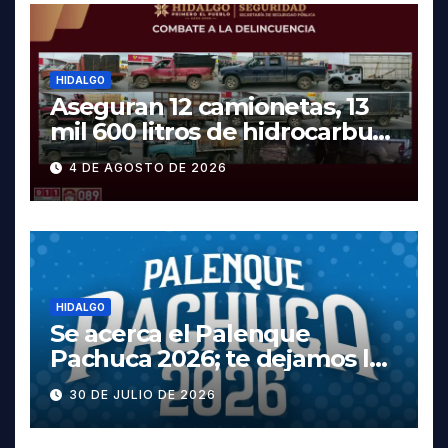
HIDALGO
Aseguran 12 camionetas, 13
mil 600 litros de hidrocarburo
y dos vehículos robados en
4 DE AGOSTO DE 2026
Tula
HIDALGO
Se acerca el Palenque
Pachuca 2026; te dejamos la
cartelera completa, las
30 DE JULIO DE 2026
fechas y los precios