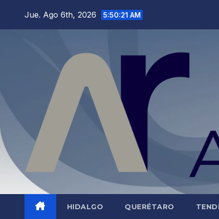
Saltar
Jue. Ago 6th, 2026
5:50:22 AM
al
contenido
HIDALGO
QUERÉTARO
TEND