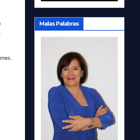
n
Malas Palabras
,
enes.