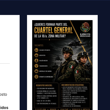
osto
ridos