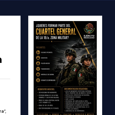
a
ra
”,