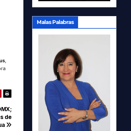
Malas Palabras
tus
,
ora
CDMX;
os de
ua