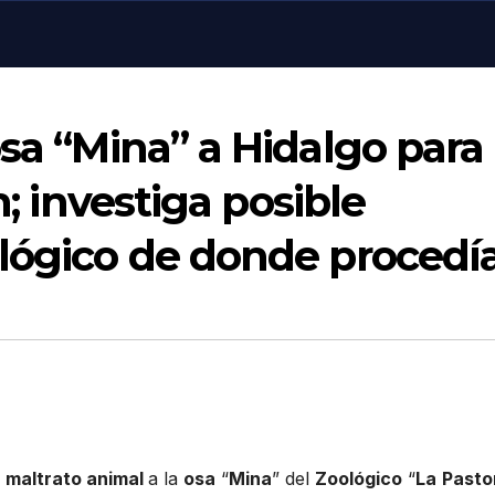
osa “Mina” a Hidalgo para
n; investiga posible
ológico de donde procedí
e
maltrato animal
a la
osa
“
Mina
” del
Zoológico
“
La
Pasto