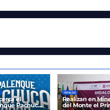
O
HIDALGO
cerca el
Realizan en Mine
enque Pachuca
del Monte el Pr