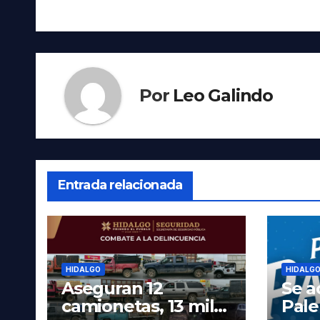
entradas
Por
Leo Galindo
Entrada relacionada
HIDALGO
HIDALG
Aseguran 12
Se a
camionetas, 13 mil
Pal