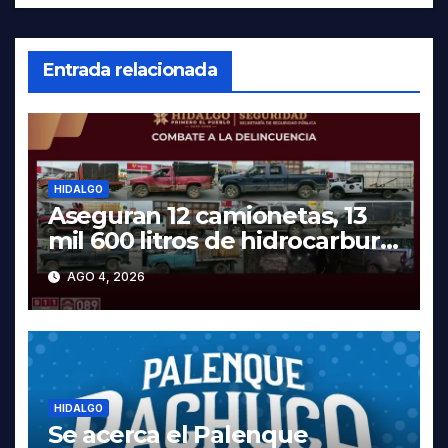
Entrada relacionada
HIDALGO
Aseguran 12 camionetas, 13
mil 600 litros de hidrocarburo
y dos vehículos robados en
AGO 4, 2026
Tula
HIDALGO
Se acerca el Palenque