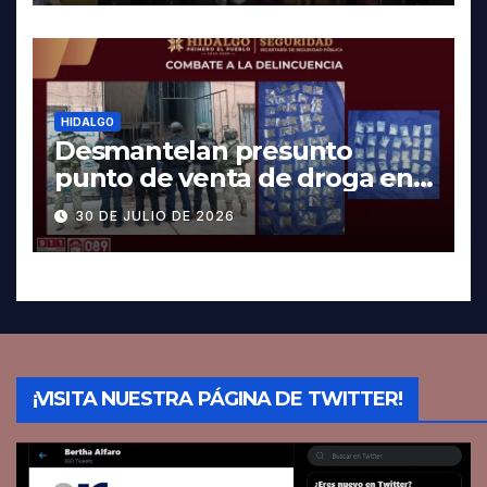
HIDALGO
Desmantelan presunto
punto de venta de droga en
Pachuca; hay dos detenidos
30 DE JULIO DE 2026
¡VISITA NUESTRA PÁGINA DE TWITTER!