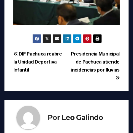
Navegación
DIF Pachuca reabre
Presidencia Municipal
la Unidad Deportiva
de Pachuca atiende
de
Infantil
incidencias por lluvias
entradas
Por
Leo Galindo