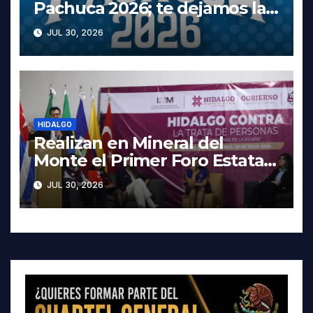
Pachuca 2026; te dejamos la
cartelera completa, las fechas
JUL 30, 2026
y los precios
HIDALGO
Realizan en Mineral del
Monte el Primer Foro Estatal
contra la Trata de Personas
JUL 30, 2026