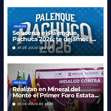
HIDALGO
Se acerca el Palenque
Pachuca 2026; te dejamos la
cartelera completa, las
30 DE JULIO DE 2026
fechas y los precios
HIDALGO
Realizan en Mineral del
Monte el Primer Foro Estatal
contra la Trata de Personas
30 DE JULIO DE 2026