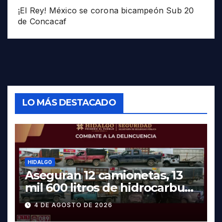
¡El Rey! México se corona bicampeón Sub 20
de Concacaf
LO MÁS DESTACADO
HIDALGO
Aseguran 12 camionetas, 13
mil 600 litros de hidrocarburo
y dos vehículos robados en
4 DE AGOSTO DE 2026
Tula