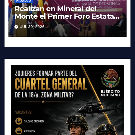
HIDALGO
Realizan en Mineral del
Monte el Primer Foro Estatal
contra la Trata de Personas
JUL 30, 2026