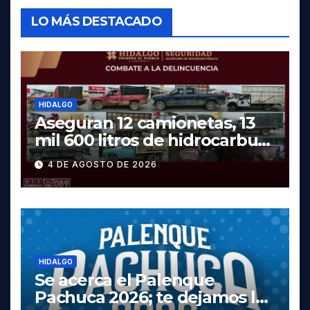
LO MÁS DESTACADO
HIDALGO
Aseguran 12 camionetas, 13
mil 600 litros de hidrocarburo
y dos vehículos robados en
4 DE AGOSTO DE 2026
Tula
HIDALGO
Se acerca el Palenque
Pachuca 2026; te dejamos la