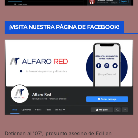
¡VISITA NUESTRA PÁGINA DE FACEBOOK!
Detienen al '07', presunto asesino de Edil en