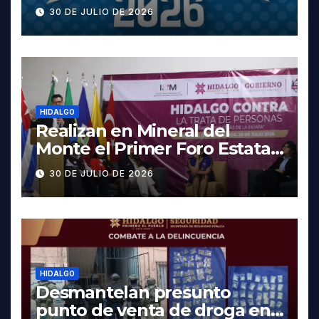
cartelera completa, las
30 DE JULIO DE 2026
fechas y los precios
HIDALGO
Realizan en Mineral del
Monte el Primer Foro Estatal
contra la Trata de Personas
30 DE JULIO DE 2026
HIDALGO
Desmantelan presunto
punto de venta de droga en