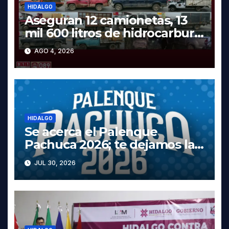
HIDALGO
Aseguran 12 camionetas, 13
mil 600 litros de hidrocarburo
y dos vehículos robados en
AGO 4, 2026
Tula
HIDALGO
Se acerca el Palenque
Pachuca 2026; te dejamos la
cartelera completa, las fechas
JUL 30, 2026
y los precios