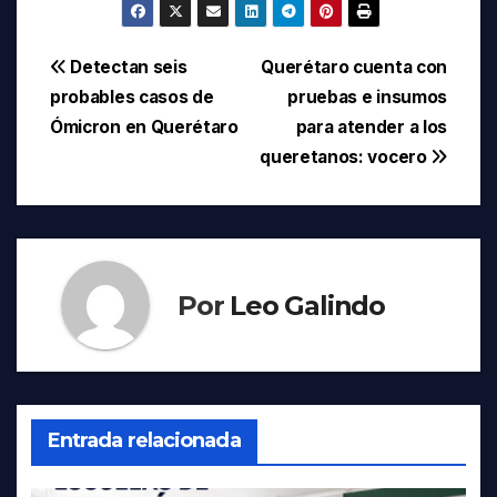
Navegación
Detectan seis
Querétaro cuenta con
probables casos de
pruebas e insumos
de
Ómicron en Querétaro
para atender a los
entradas
queretanos: vocero
Por
Leo Galindo
Entrada relacionada