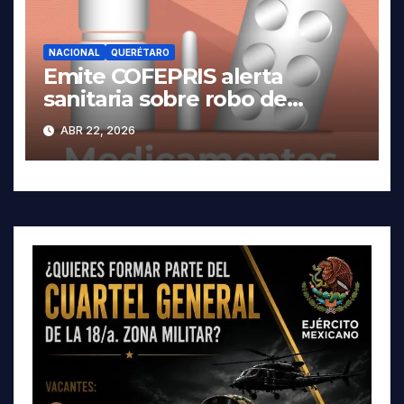
NACIONAL
QUERÉTARO
Emite COFEPRIS alerta
sanitaria sobre robo de
medicamentos
ABR 22, 2026