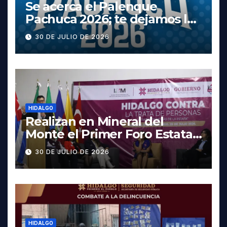
Se acerca el Palenque
Pachuca 2026; te dejamos la
cartelera completa, las
30 DE JULIO DE 2026
fechas y los precios
HIDALGO
Realizan en Mineral del
Monte el Primer Foro Estatal
contra la Trata de Personas
30 DE JULIO DE 2026
HIDALGO