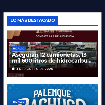
LO MÁS DESTACADO
HIDALGO
Aseguran 12 camionetas, 13
mil 600 litros de hidrocarburo
y dos vehículos robados en
4 DE AGOSTO DE 2026
Tula
HIDALGO