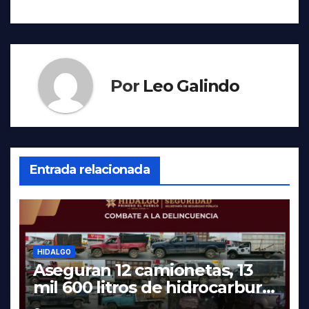
Por
Leo Galindo
Entrada relacionada
HIDALGO
Aseguran 12 camionetas, 13
mil 600 litros de hidrocarburo
y dos vehículos robados en