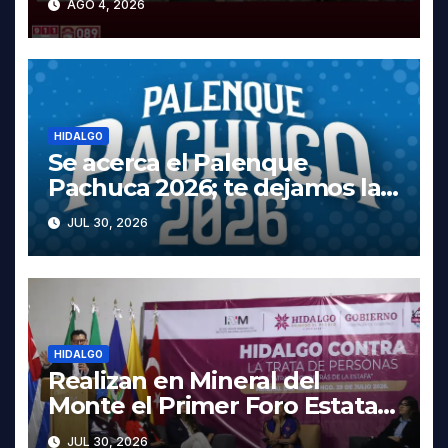
AGO 4, 2026
Tula
HIDALGO
Se acerca el Palenque
Pachuca 2026; te dejamos la
cartelera completa, las fechas
JUL 30, 2026
y los precios
HIDALGO
Realizan en Mineral del
Monte el Primer Foro Estatal
contra la Trata de Personas
JUL 30, 2026