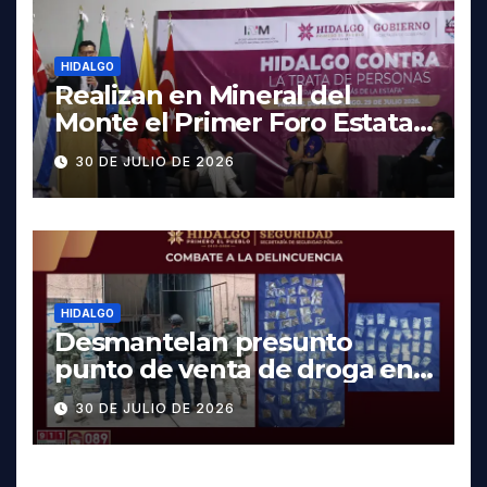
HIDALGO
Realizan en Mineral del
Monte el Primer Foro Estatal
contra la Trata de Personas
30 DE JULIO DE 2026
HIDALGO
Desmantelan presunto
punto de venta de droga en
Pachuca; hay dos detenidos
30 DE JULIO DE 2026