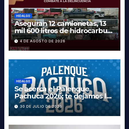
HIDALGO
Aseguran 12 camionetas, 13
mil 600 litros de hidrocarburo
y dos vehículos robados en
4 DE AGOSTO DE 2026
Tula
HIDALGO
Se acerca el Palenque
Pachuca 2026; te dejamos la
cartelera completa, las
30 DE JULIO DE 2026
fechas y los precios