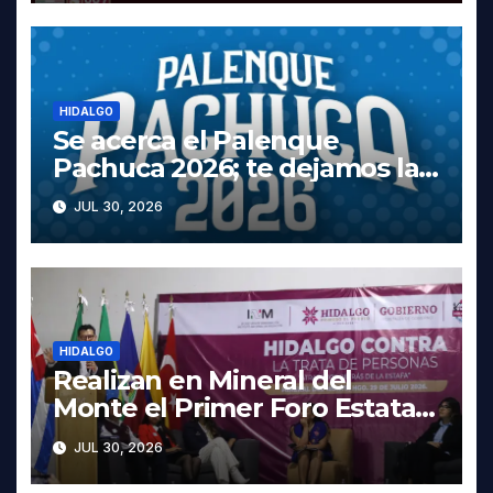
HIDALGO
Se acerca el Palenque
Pachuca 2026; te dejamos la
cartelera completa, las fechas
JUL 30, 2026
y los precios
HIDALGO
Realizan en Mineral del
Monte el Primer Foro Estatal
contra la Trata de Personas
JUL 30, 2026