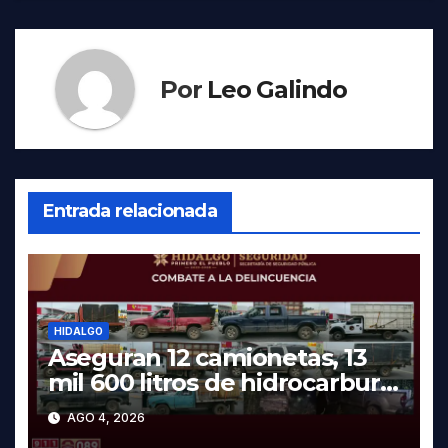
Por
Leo Galindo
Entrada relacionada
HIDALGO
Aseguran 12 camionetas, 13
mil 600 litros de hidrocarburo
y dos vehículos robados en
AGO 4, 2026
Tula