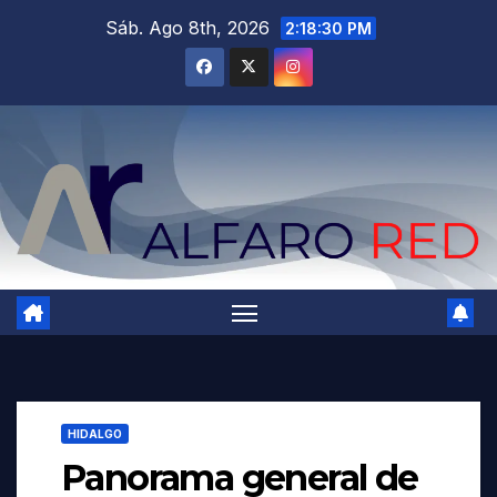
Saltar
Sáb. Ago 8th, 2026
2:18:32 PM
al
contenido
HIDALGO
Panorama general de