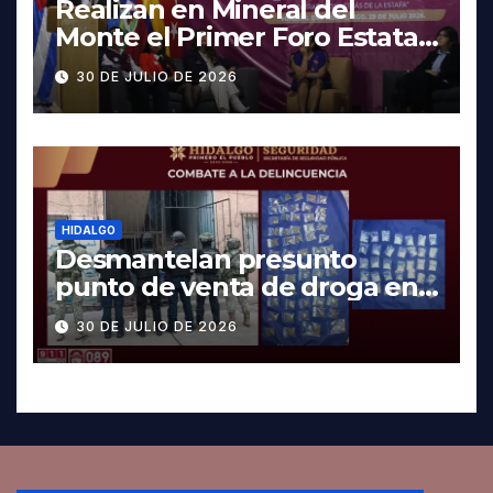
Realizan en Mineral del
Monte el Primer Foro Estatal
contra la Trata de Personas
30 DE JULIO DE 2026
HIDALGO
Desmantelan presunto
punto de venta de droga en
Pachuca; hay dos detenidos
30 DE JULIO DE 2026