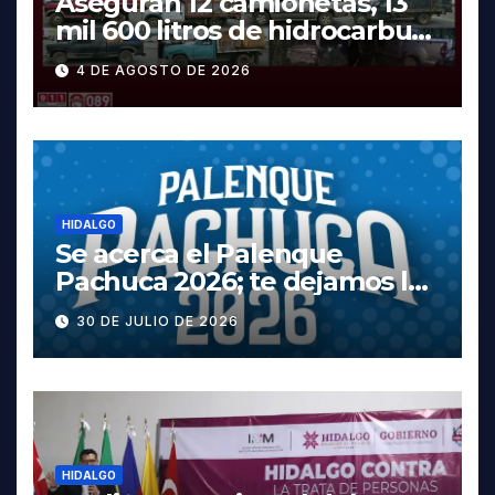
Aseguran 12 camionetas, 13
mil 600 litros de hidrocarburo
y dos vehículos robados en
4 DE AGOSTO DE 2026
Tula
HIDALGO
Se acerca el Palenque
Pachuca 2026; te dejamos la
cartelera completa, las
30 DE JULIO DE 2026
fechas y los precios
HIDALGO