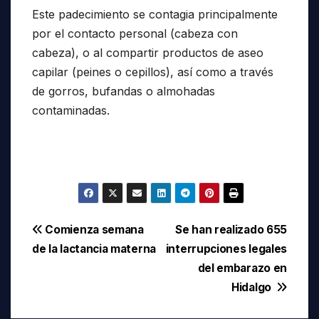
Este padecimiento se contagia principalmente
por el contacto personal (cabeza con
cabeza), o al compartir productos de aseo
capilar (peines o cepillos), así como a través
de gorros, bufandas o almohadas
contaminadas.
Navegación
Comienza semana
Se han realizado 655
de la lactancia materna
interrupciones legales
de
del embarazo en
entradas
Hidalgo