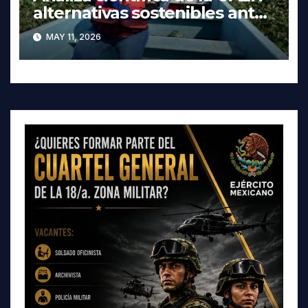
alternativas sostenibles ante
crisis ambiental en Tula-
MAY 11, 2026
Tepeji