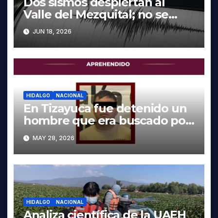
Dos sismos despiertan al
Valle del Mezquital; no se
reportan daños en Hidalgo
JUN 18, 2026
HIDALGO
NACIONAL
En Tizayuca fue detenido un
hombre que era buscado por
autoridades de Oaxaca
MAY 28, 2026
HIDALGO
NACIONAL
Analiza científica de la UAEH