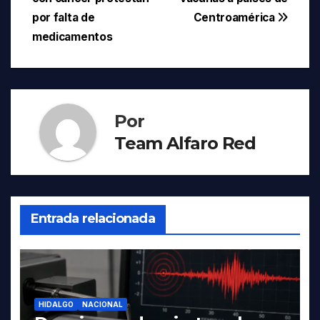
de
por falta de
Centroamérica
entradas
medicamentos
Por
Team Alfaro Red
Entrada relacionada
HIDALGO
NACIONAL