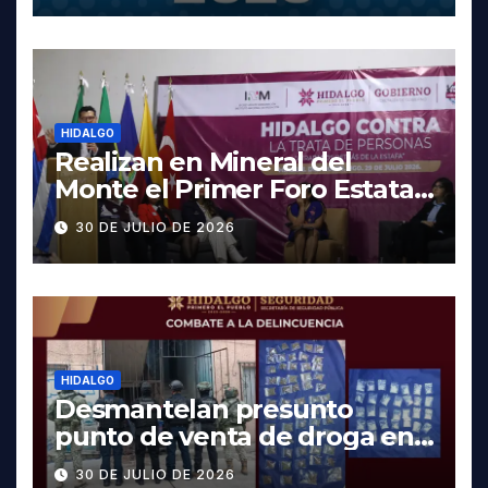
HIDALGO
Realizan en Mineral del
Monte el Primer Foro Estatal
contra la Trata de Personas
30 DE JULIO DE 2026
HIDALGO
Desmantelan presunto
punto de venta de droga en
Pachuca; hay dos detenidos
30 DE JULIO DE 2026