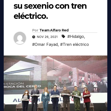
su sexenio con tren
eléctrico.
Por
Team Alfaro Red
#Hidalgo
,
NOV 26, 2021
#Omar Fayad
,
#Tren eléctrico