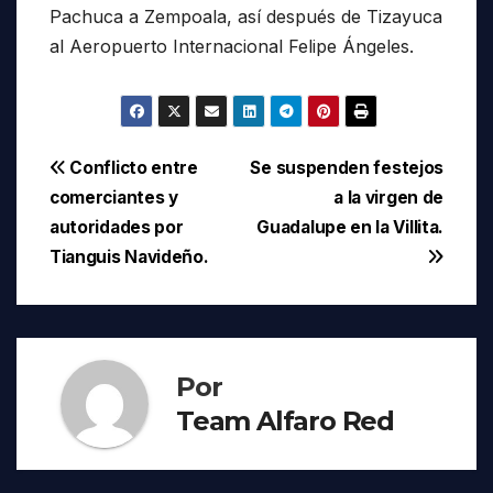
Pachuca a Zempoala, así después de Tizayuca
al Aeropuerto Internacional Felipe Ángeles.
Navegación
Conflicto entre
Se suspenden festejos
comerciantes y
a la virgen de
de
autoridades por
Guadalupe en la Villita.
entradas
Tianguis Navideño.
Por
Team Alfaro Red