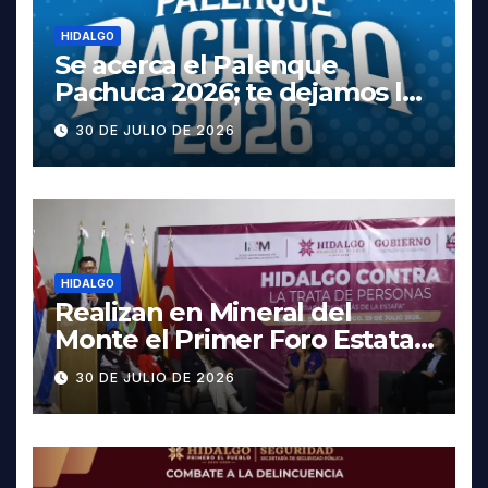
HIDALGO
Se acerca el Palenque
Pachuca 2026; te dejamos la
cartelera completa, las
30 DE JULIO DE 2026
fechas y los precios
HIDALGO
Realizan en Mineral del
Monte el Primer Foro Estatal
contra la Trata de Personas
30 DE JULIO DE 2026