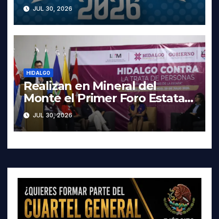
cartelera completa, las fechas
JUL 30, 2026
y los precios
HIDALGO
Realizan en Mineral del
Monte el Primer Foro Estatal
contra la Trata de Personas
JUL 30, 2026