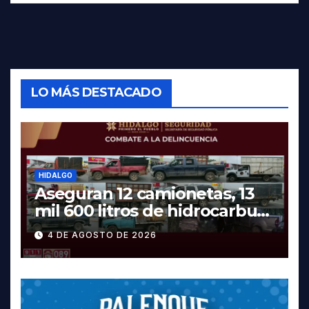
LO MÁS DESTACADO
HIDALGO
Aseguran 12 camionetas, 13
mil 600 litros de hidrocarburo
y dos vehículos robados en
4 DE AGOSTO DE 2026
Tula