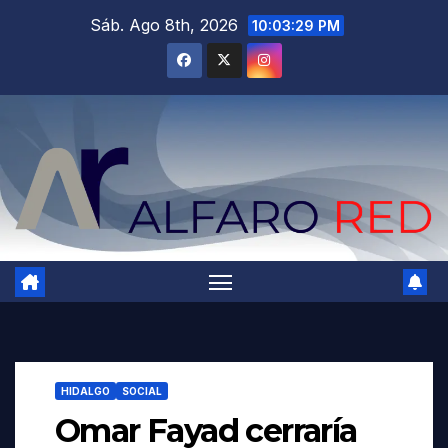
Saltar
Sáb. Ago 8th, 2026
10:03:31 PM
al
contenido
HIDALGO
SOCIAL
Omar Fayad cerraría