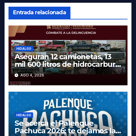
Entrada relacionada
HIDALGO
Aseguran 12 camionetas, 13
mil 600 litros de hidrocarburo
y dos vehículos robados en
AGO 4, 2026
Tula
HIDALGO
Se acerca el Palenque
Pachuca 2026; te dejamos la