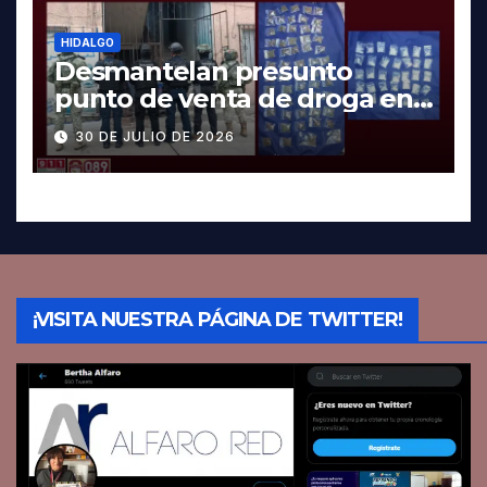
HIDALGO
Desmantelan presunto
punto de venta de droga en
Pachuca; hay dos detenidos
30 DE JULIO DE 2026
¡VISITA NUESTRA PÁGINA DE TWITTER!