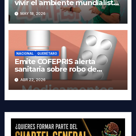
vivir el ambiente mundialista.
MAY 18, 2026
NACIONAL
QUERÉTARO
Emite COFEPRIS alerta
sanitaria sobre robo de
medicamentos
ABR 22, 2026