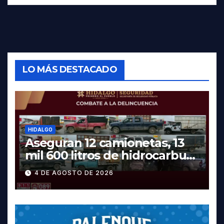
LO MÁS DESTACADO
HIDALGO
Aseguran 12 camionetas, 13
mil 600 litros de hidrocarburo
y dos vehículos robados en
4 DE AGOSTO DE 2026
Tula