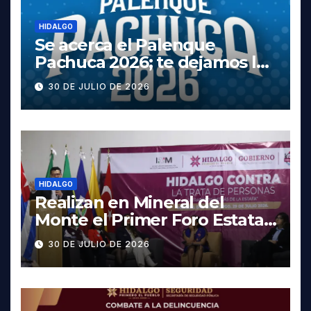
HIDALGO
Se acerca el Palenque
Pachuca 2026; te dejamos la
cartelera completa, las
30 DE JULIO DE 2026
fechas y los precios
HIDALGO
Realizan en Mineral del
Monte el Primer Foro Estatal
contra la Trata de Personas
30 DE JULIO DE 2026