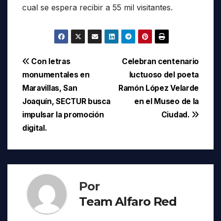
cual se espera recibir a 55 mil visitantes.
Navegación
Con letras
Celebran centenario
monumentales en
luctuoso del poeta
de
Maravillas, San
Ramón López Velarde
entradas
Joaquín, SECTUR busca
en el Museo de la
impulsar la promoción
Ciudad.
digital.
Por
Team Alfaro Red