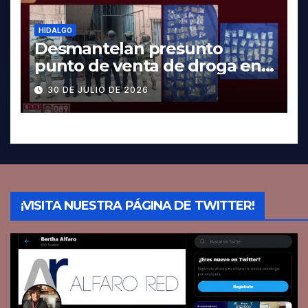
HIDALGO
Desmantelan presunto
punto de venta de droga en
Pachuca; hay dos detenidos
30 DE JULIO DE 2026
¡VISITA NUESTRA PÁGINA DE TWITTER!