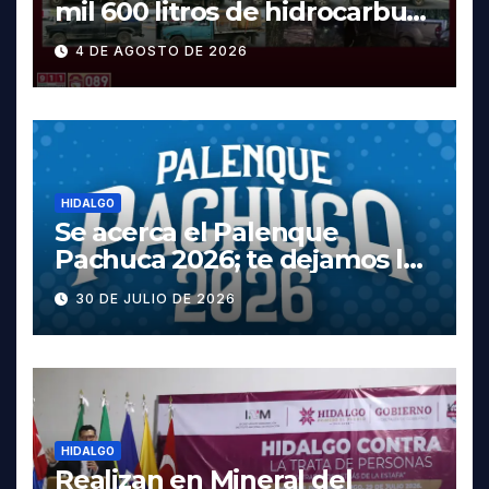
mil 600 litros de hidrocarburo
y dos vehículos robados en
4 DE AGOSTO DE 2026
Tula
HIDALGO
Se acerca el Palenque
Pachuca 2026; te dejamos la
cartelera completa, las
30 DE JULIO DE 2026
fechas y los precios
HIDALGO
Realizan en Mineral del