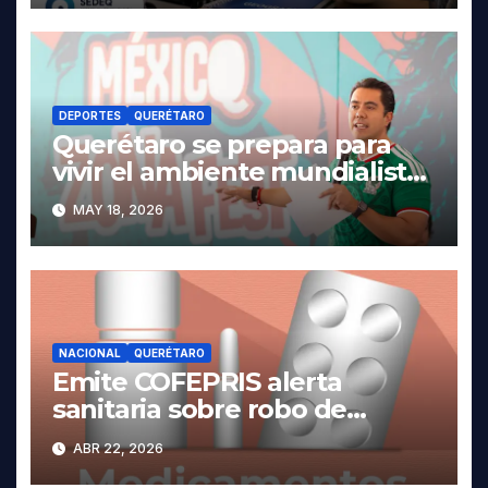
DEPORTES
QUERÉTARO
Querétaro se prepara para
vivir el ambiente mundialista.
MAY 18, 2026
NACIONAL
QUERÉTARO
Emite COFEPRIS alerta
sanitaria sobre robo de
medicamentos
ABR 22, 2026