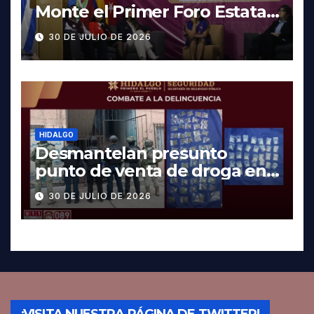
Monte el Primer Foro Estatal
contra la Trata de Personas
30 DE JULIO DE 2026
HIDALGO
Desmantelan presunto
punto de venta de droga en
Pachuca; hay dos detenidos
30 DE JULIO DE 2026
¡VISITA NUESTRA PÁGINA DE TWITTER!