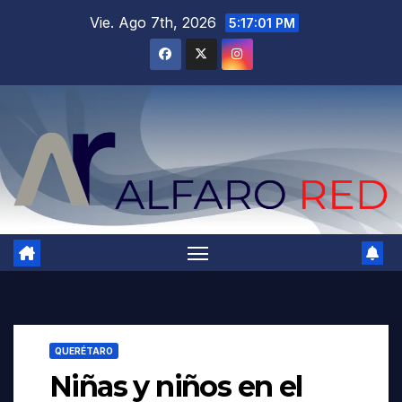
Saltar
Vie. Ago 7th, 2026
5:17:03 PM
al
contenido
QUERÉTARO
Niñas y niños en el