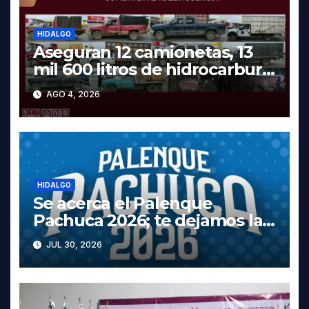
HIDALGO
Aseguran 12 camionetas, 13
mil 600 litros de hidrocarburo
y dos vehículos robados en
AGO 4, 2026
Tula
HIDALGO
Se acerca el Palenque
Pachuca 2026; te dejamos la
cartelera completa, las fechas
JUL 30, 2026
y los precios