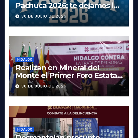
Pachuca 2026; te dejamos la
cartelera completa, las
30 DE JULIO DE 2026
fechas y los precios
HIDALGO
Realizan en Mineral del
Monte el Primer Foro Estatal
contra la Trata de Personas
30 DE JULIO DE 2026
HIDALGO
Desmantelan presunto