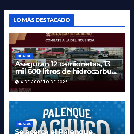
LO MÁS DESTACADO
HIDALGO
Aseguran 12 camionetas, 13
mil 600 litros de hidrocarburo
y dos vehículos robados en
4 DE AGOSTO DE 2026
Tula
HIDALGO
Se acerca el Palenque