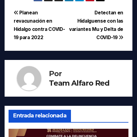
Navegación
Planean
Detectan en
revacunación en
Hidalguense con las
de
Hidalgo contra COVID-
variantes Mu y Delta de
entradas
19 para 2022
COVID-19
Por
Team Alfaro Red
Entrada relacionada