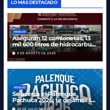
LO MÁS DESTACADO
HIDALGO
Aseguran 12 camionetas, 13
mil 600 litros de hidrocarburo
y dos vehículos robados en
4 DE AGOSTO DE 2026
Tula
HIDALGO
Se acerca el Palenque
Pachuca 2026; te dejamos la
cartelera completa, las
30 DE JULIO DE 2026