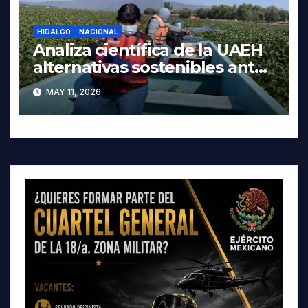
HIDALGO
NACIONAL
Analiza científica de la UAEH
alternativas sostenibles ante
crisis ambiental en Tula-
MAY 11, 2026
Tepeji