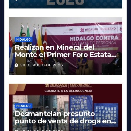
fechas y los precios
HIDALGO
Realizan en Mineral del
Monte el Primer Foro Estatal
contra la Trata de Personas
30 DE JULIO DE 2026
HIDALGO
Desmantelan presunto
punto de venta de droga en
Pachuca; hay dos detenidos