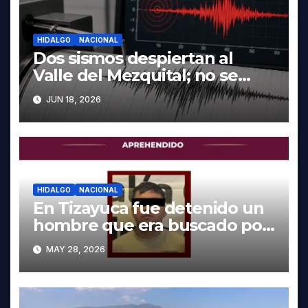
HIDALGO
NACIONAL
Dos sismos despiertan al
Valle del Mezquital; no se
reportan daños en Hidalgo
JUN 18, 2026
HIDALGO
NACIONAL
En Tizayuca fue detenido un
hombre que era buscado por
autoridades de Oaxaca
MAY 28, 2026