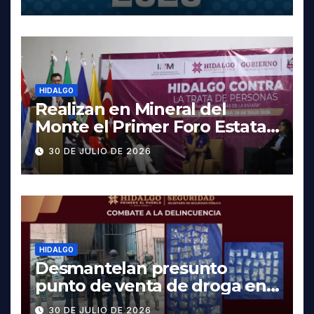
fechas y los precios
HIDALGO
Realizan en Mineral del
Monte el Primer Foro Estatal
contra la Trata de Personas
30 DE JULIO DE 2026
HIDALGO
Desmantelan presunto
punto de venta de droga en
Pachuca; hay dos detenidos
30 DE JULIO DE 2026