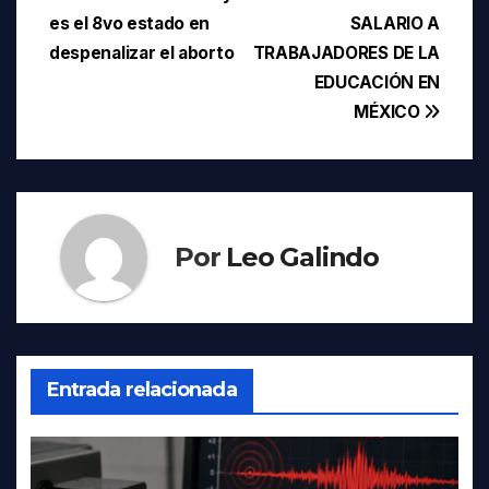
Navegación
es el 8vo estado en
SALARIO A
de
despenalizar el aborto
TRABAJADORES DE LA
entradas
EDUCACIÓN EN
MÉXICO
Por
Leo Galindo
Entrada relacionada