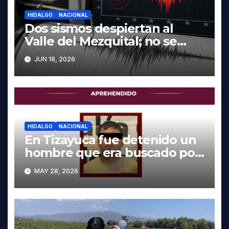
HIDALGO
NACIONAL
Dos sismos despiertan al
Valle del Mezquital; no se
reportan daños en Hidalgo
JUN 18, 2026
HIDALGO
NACIONAL
En Tizayuca fue detenido un
hombre que era buscado por
autoridades de Oaxaca
MAY 28, 2026