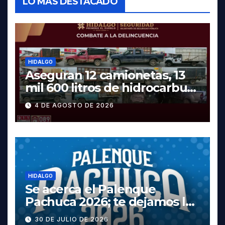
LO MÁS DESTACADO
HIDALGO
Aseguran 12 camionetas, 13
mil 600 litros de hidrocarburo
y dos vehículos robados en
4 DE AGOSTO DE 2026
Tula
HIDALGO
Se acerca el Palenque
Pachuca 2026; te dejamos la
cartelera completa, las
30 DE JULIO DE 2026