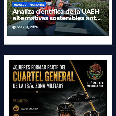
HIDALGO
NACIONAL
Analiza científica de la UAEH
alternativas sostenibles ante
crisis ambiental en Tula-
MAY 11, 2026
Tepeji