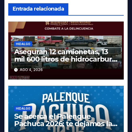
Entrada relacionada
HIDALGO
Aseguran 12 camionetas, 13
mil 600 litros de hidrocarburo
y dos vehículos robados en
AGO 4, 2026
Tula
HIDALGO
Se acerca el Palenque
Pachuca 2026; te dejamos la
cartelera completa, las fechas