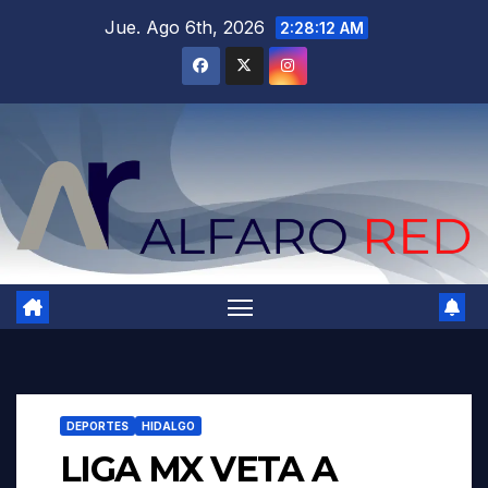
Saltar
Jue. Ago 6th, 2026
2:28:14 AM
al
contenido
DEPORTES
HIDALGO
LIGA MX VETA A