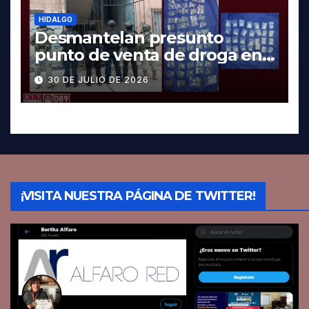
HIDALGO
Desmantelan presunto
punto de venta de droga en
Pachuca; hay dos detenidos
30 DE JULIO DE 2026
¡VISITA NUESTRA PÁGINA DE TWITTER!