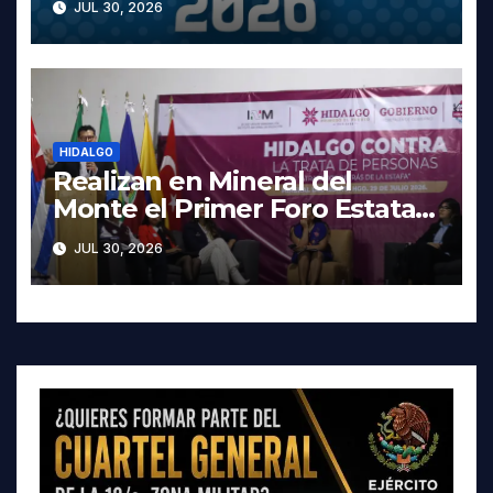
JUL 30, 2026
y los precios
HIDALGO
Realizan en Mineral del
Monte el Primer Foro Estatal
contra la Trata de Personas
JUL 30, 2026