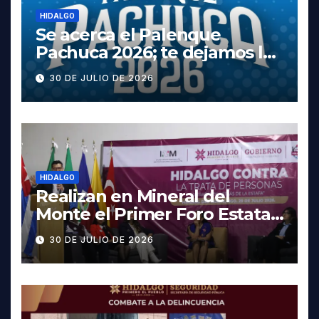
HIDALGO
Se acerca el Palenque
Pachuca 2026; te dejamos la
cartelera completa, las
30 DE JULIO DE 2026
fechas y los precios
HIDALGO
Realizan en Mineral del
Monte el Primer Foro Estatal
contra la Trata de Personas
30 DE JULIO DE 2026