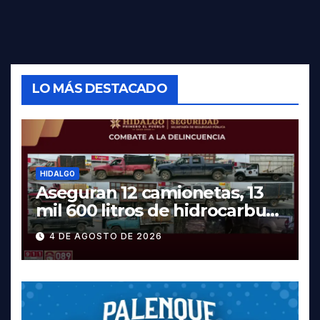
LO MÁS DESTACADO
HIDALGO
Aseguran 12 camionetas, 13
mil 600 litros de hidrocarburo
y dos vehículos robados en
4 DE AGOSTO DE 2026
Tula