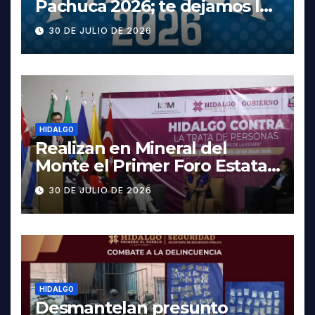
Pachuca 2026; te dejamos la
cartelera completa, las
30 DE JULIO DE 2026
fechas y los precios
HIDALGO
Realizan en Mineral del
Monte el Primer Foro Estatal
contra la Trata de Personas
30 DE JULIO DE 2026
HIDALGO
Desmantelan presunto