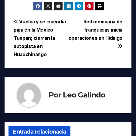
Navegación
Vuelca y se incendia
Red mexicana de
pipa en la México–
franquicias inicia
de
Tuxpan; cierran la
operaciones en Hidalgo
entradas
autopista en
Huauchinango
Por
Leo Galindo
Entrada relacionada