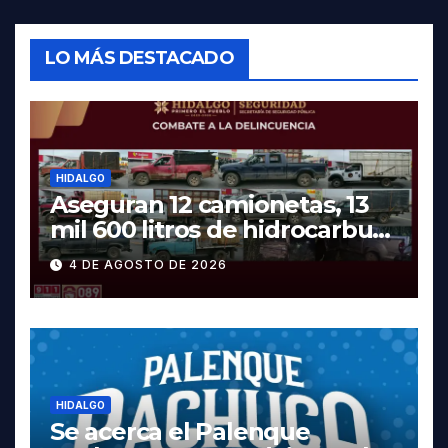
LO MÁS DESTACADO
HIDALGO
Aseguran 12 camionetas, 13
mil 600 litros de hidrocarburo
y dos vehículos robados en
4 DE AGOSTO DE 2026
Tula
HIDALGO
Se acerca el Palenque