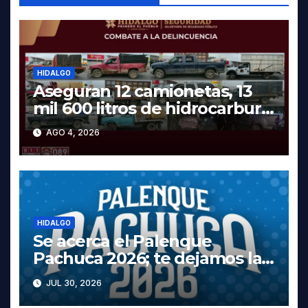
HIDALGO
Aseguran 12 camionetas, 13
mil 600 litros de hidrocarburo
y dos vehículos robados en
AGO 4, 2026
Tula
HIDALGO
Se acerca el Palenque
Pachuca 2026; te dejamos la
cartelera completa, las fechas
JUL 30, 2026
y los precios