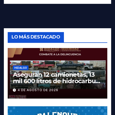
LO MÁS DESTACADO
HIDALGO
Aseguran 12 camionetas, 13
mil 600 litros de hidrocarburo
y dos vehículos robados en
4 DE AGOSTO DE 2026
Tula