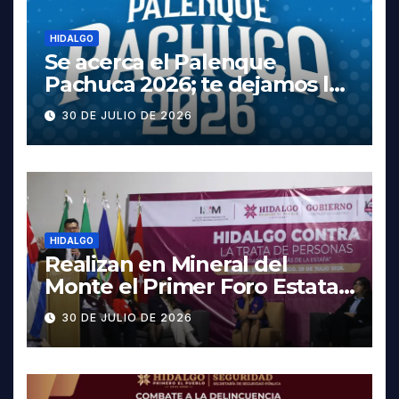
HIDALGO
Se acerca el Palenque
Pachuca 2026; te dejamos la
cartelera completa, las
30 DE JULIO DE 2026
fechas y los precios
HIDALGO
Realizan en Mineral del
Monte el Primer Foro Estatal
contra la Trata de Personas
30 DE JULIO DE 2026