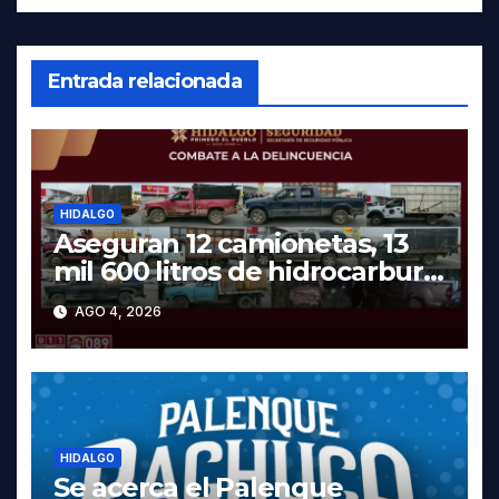
Entrada relacionada
HIDALGO
Aseguran 12 camionetas, 13
mil 600 litros de hidrocarburo
y dos vehículos robados en
AGO 4, 2026
Tula
HIDALGO
Se acerca el Palenque