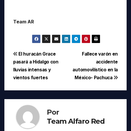
Team AR
Navegación
El huracán Grace
Fallece varón en
pasará a Hidalgo con
accidente
de
lluvias intensas y
automovilístico en la
entradas
vientos fuertes
México- Pachuca
Por
Team Alfaro Red