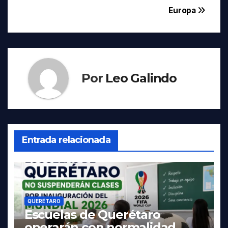
entradas
Europa
Por
Leo Galindo
Entrada relacionada
QUERÉTARO
Escuelas de Querétaro
operarán con normalidad