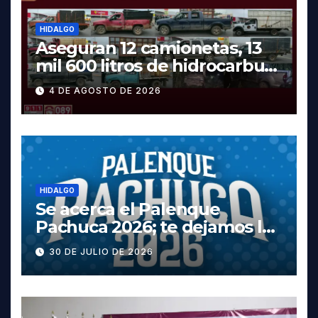
HIDALGO
Aseguran 12 camionetas, 13
mil 600 litros de hidrocarburo
y dos vehículos robados en
4 DE AGOSTO DE 2026
Tula
HIDALGO
Se acerca el Palenque
Pachuca 2026; te dejamos la
cartelera completa, las
30 DE JULIO DE 2026
fechas y los precios