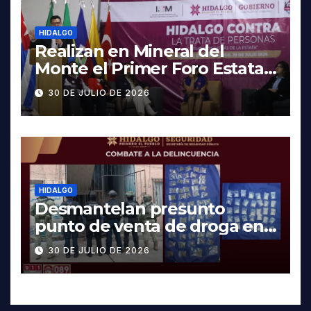
HIDALGO
Realizan en Mineral del
Monte el Primer Foro Estatal
contra la Trata de Personas
30 DE JULIO DE 2026
HIDALGO
Desmantelan presunto
punto de venta de droga en
Pachuca; hay dos detenidos
30 DE JULIO DE 2026