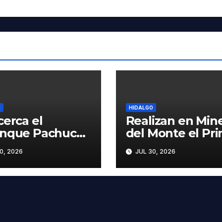
O
HIDALGO
cerca el
Realizan en Mine
enque Pachuca
del Monte el Pr
; te dejamos la
Foro Estatal con
0, 2026
JUL 30, 2026
elera completa,
la Trata de
fechas y los
Personas
ios