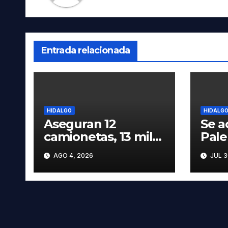
Entrada relacionada
HIDALGO
HIDALG
Aseguran 12
Se a
camionetas, 13 mil
Pal
600 litros de
2026
AGO 4, 2026
JUL 3
hidrocarburo y dos
cart
vehículos robados
las 
en Tula
prec