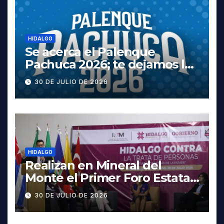
HIDALGO
Se acerca el Palenque
Pachuca 2026; te dejamos la
cartelera completa, las
30 DE JULIO DE 2026
fechas y los precios
HIDALGO
Realizan en Mineral del
Monte el Primer Foro Estatal
contra la Trata de Personas
30 DE JULIO DE 2026