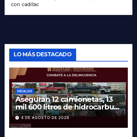
con cadillac
LO MÁS DESTACADO
HIDALGO
Aseguran 12 camionetas, 13
mil 600 litros de hidrocarburo
y dos vehículos robados en
4 DE AGOSTO DE 2026
Tula