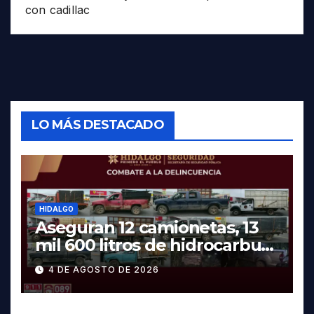
con cadillac
LO MÁS DESTACADO
HIDALGO
Aseguran 12 camionetas, 13
mil 600 litros de hidrocarburo
y dos vehículos robados en
4 DE AGOSTO DE 2026
Tula