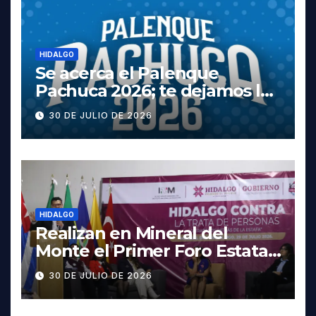
HIDALGO
Se acerca el Palenque
Pachuca 2026; te dejamos la
cartelera completa, las
30 DE JULIO DE 2026
fechas y los precios
HIDALGO
Realizan en Mineral del
Monte el Primer Foro Estatal
contra la Trata de Personas
30 DE JULIO DE 2026