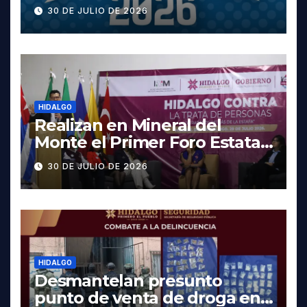
cartelera completa, las
30 DE JULIO DE 2026
fechas y los precios
HIDALGO
Realizan en Mineral del
Monte el Primer Foro Estatal
contra la Trata de Personas
30 DE JULIO DE 2026
HIDALGO
Desmantelan presunto
punto de venta de droga en