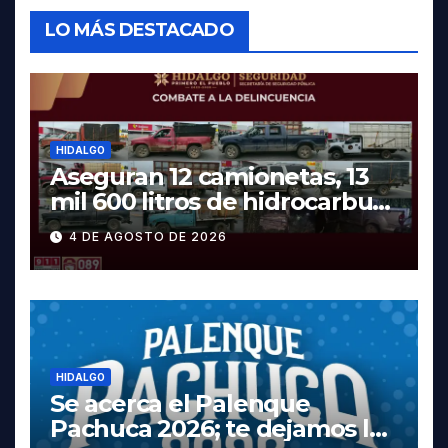
LO MÁS DESTACADO
HIDALGO
Aseguran 12 camionetas, 13
mil 600 litros de hidrocarburo
y dos vehículos robados en
4 DE AGOSTO DE 2026
Tula
HIDALGO
Se acerca el Palenque
Pachuca 2026; te dejamos la