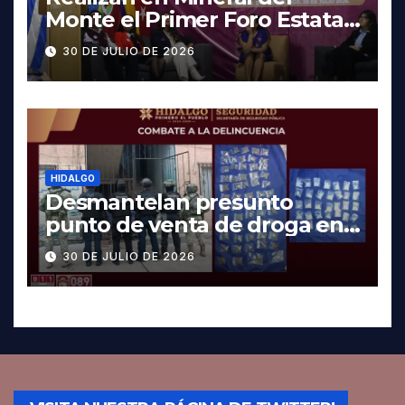
Monte el Primer Foro Estatal
contra la Trata de Personas
30 DE JULIO DE 2026
HIDALGO
Desmantelan presunto
punto de venta de droga en
Pachuca; hay dos detenidos
30 DE JULIO DE 2026