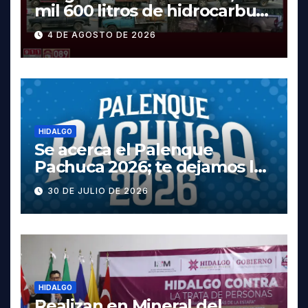
mil 600 litros de hidrocarburo
y dos vehículos robados en
4 DE AGOSTO DE 2026
Tula
HIDALGO
Se acerca el Palenque
Pachuca 2026; te dejamos la
cartelera completa, las
30 DE JULIO DE 2026
fechas y los precios
HIDALGO
Realizan en Mineral del