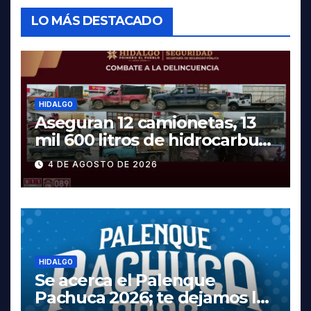
LO MÁS DESTACADO
HIDALGO
Aseguran 12 camionetas, 13
mil 600 litros de hidrocarburo
y dos vehículos robados en
4 DE AGOSTO DE 2026
Tula
HIDALGO
Se acerca el Palenque
Pachuca 2026; te dejamos la