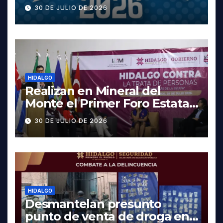
cartelera completa, las
30 DE JULIO DE 2026
fechas y los precios
HIDALGO
Realizan en Mineral del
Monte el Primer Foro Estatal
contra la Trata de Personas
30 DE JULIO DE 2026
HIDALGO
Desmantelan presunto
punto de venta de droga en