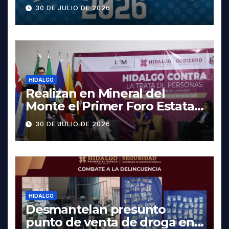
cartelera completa, las
30 DE JULIO DE 2026
fechas y los precios
HIDALGO
Realizan en Mineral del
Monte el Primer Foro Estatal
contra la Trata de Personas
30 DE JULIO DE 2026
HIDALGO
Desmantelan presunto
punto de venta de droga en