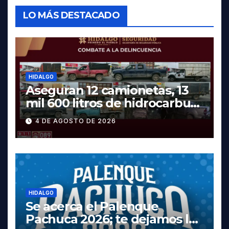
LO MÁS DESTACADO
HIDALGO
Aseguran 12 camionetas, 13
mil 600 litros de hidrocarburo
y dos vehículos robados en
4 DE AGOSTO DE 2026
Tula
HIDALGO
Se acerca el Palenque
Pachuca 2026; te dejamos la