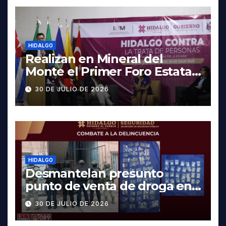
HIDALGO
Realizan en Mineral del
Monte el Primer Foro Estatal
contra la Trata de Personas
30 DE JULIO DE 2026
HIDALGO
Desmantelan presunto
punto de venta de droga en
Pachuca; hay dos detenidos
30 DE JULIO DE 2026