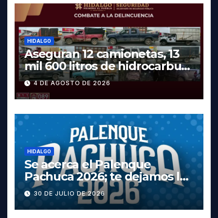
HIDALGO
Aseguran 12 camionetas, 13
mil 600 litros de hidrocarburo
y dos vehículos robados en
4 DE AGOSTO DE 2026
Tula
HIDALGO
Se acerca el Palenque
Pachuca 2026; te dejamos la
cartelera completa, las
30 DE JULIO DE 2026
fechas y los precios