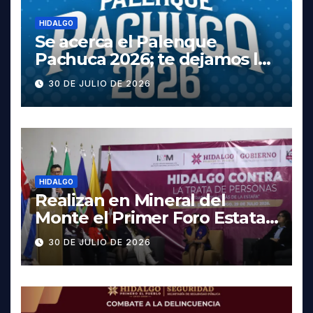
HIDALGO
Se acerca el Palenque
Pachuca 2026; te dejamos la
cartelera completa, las
30 DE JULIO DE 2026
fechas y los precios
HIDALGO
Realizan en Mineral del
Monte el Primer Foro Estatal
contra la Trata de Personas
30 DE JULIO DE 2026