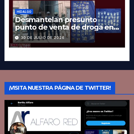
HIDALGO
Desmantelan presunto
punto de venta de droga en
Pachuca; hay dos detenidos
30 DE JULIO DE 2026
¡VISITA NUESTRA PÁGINA DE TWITTER!