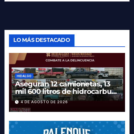
LO MÁS DESTACADO
HIDALGO
Aseguran 12 camionetas, 13
mil 600 litros de hidrocarburo
y dos vehículos robados en
4 DE AGOSTO DE 2026
Tula