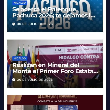
HIDALGO
Se acerca el Palenque
Pachuca 2026; te dejamos la
cartelera completa, las
30 DE JULIO DE 2026
fechas y los precios
HIDALGO
Realizan en Mineral del
Monte el Primer Foro Estatal
contra la Trata de Personas
30 DE JULIO DE 2026