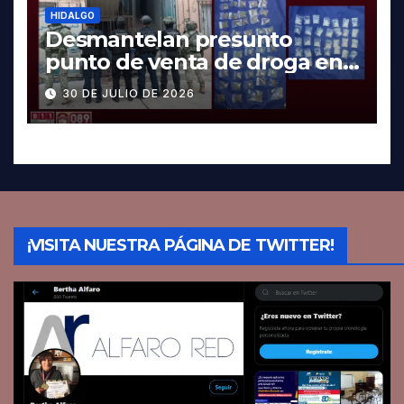
HIDALGO
Desmantelan presunto
punto de venta de droga en
Pachuca; hay dos detenidos
30 DE JULIO DE 2026
¡VISITA NUESTRA PÁGINA DE TWITTER!