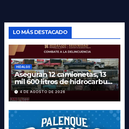
LO MÁS DESTACADO
HIDALGO
Aseguran 12 camionetas, 13
mil 600 litros de hidrocarburo
y dos vehículos robados en
4 DE AGOSTO DE 2026
Tula