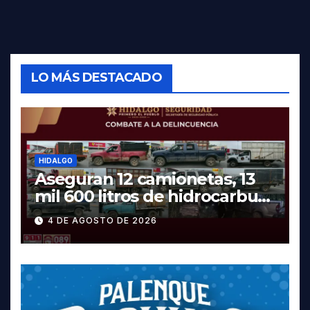
LO MÁS DESTACADO
HIDALGO
Aseguran 12 camionetas, 13
mil 600 litros de hidrocarburo
y dos vehículos robados en
4 DE AGOSTO DE 2026
Tula