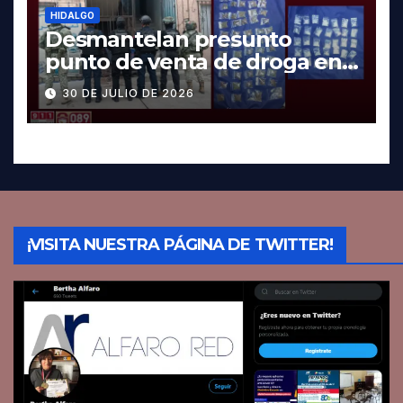
HIDALGO
Desmantelan presunto
punto de venta de droga en
Pachuca; hay dos detenidos
30 DE JULIO DE 2026
¡VISITA NUESTRA PÁGINA DE TWITTER!