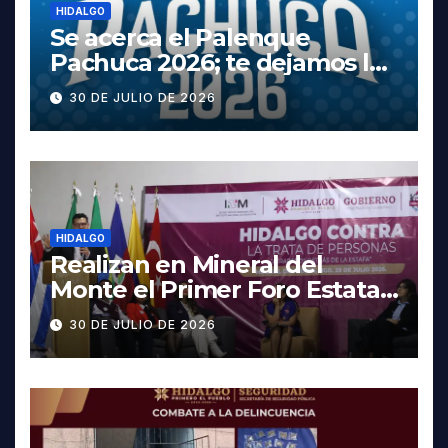
HIDALGO
Se acerca el Palenque
Pachuca 2026; te dejamos la
cartelera completa, las
30 DE JULIO DE 2026
fechas y los precios
HIDALGO
Realizan en Mineral del
Monte el Primer Foro Estatal
contra la Trata de Personas
30 DE JULIO DE 2026