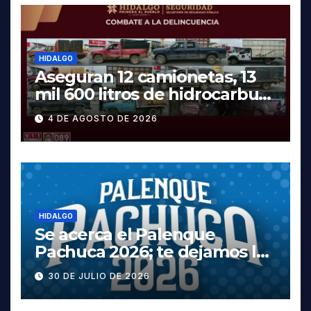
HIDALGO
Aseguran 12 camionetas, 13
mil 600 litros de hidrocarburo
y dos vehículos robados en
4 DE AGOSTO DE 2026
Tula
HIDALGO
Se acerca el Palenque
Pachuca 2026; te dejamos la
cartelera completa, las
30 DE JULIO DE 2026
fechas y los precios