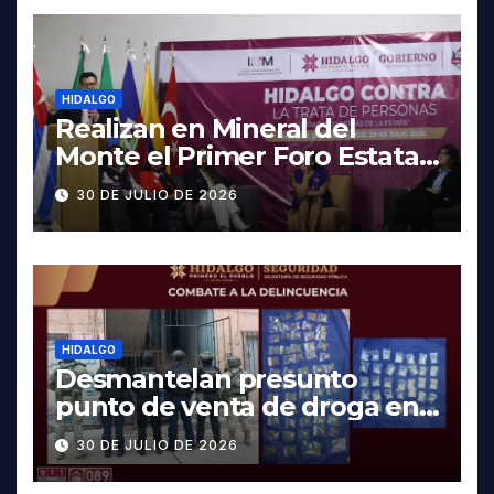
HIDALGO
Realizan en Mineral del
Monte el Primer Foro Estatal
contra la Trata de Personas
30 DE JULIO DE 2026
HIDALGO
Desmantelan presunto
punto de venta de droga en
Pachuca; hay dos detenidos
30 DE JULIO DE 2026