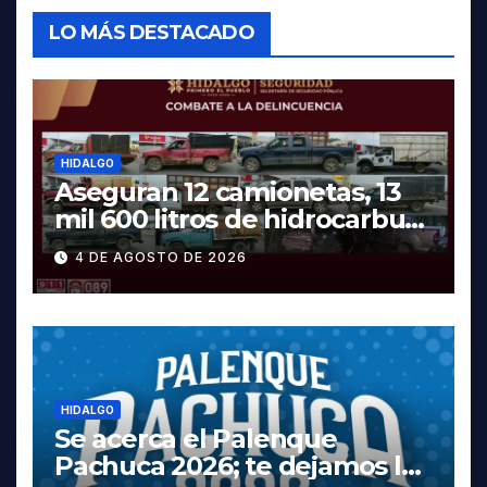
LO MÁS DESTACADO
HIDALGO
Aseguran 12 camionetas, 13
mil 600 litros de hidrocarburo
y dos vehículos robados en
4 DE AGOSTO DE 2026
Tula
HIDALGO
Se acerca el Palenque
Pachuca 2026; te dejamos la