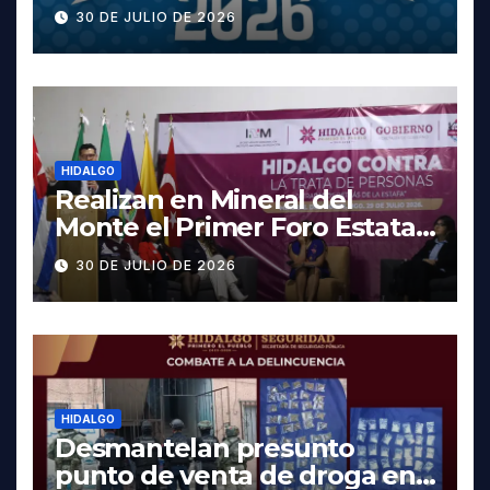
cartelera completa, las
30 DE JULIO DE 2026
fechas y los precios
HIDALGO
Realizan en Mineral del
Monte el Primer Foro Estatal
contra la Trata de Personas
30 DE JULIO DE 2026
HIDALGO
Desmantelan presunto
punto de venta de droga en