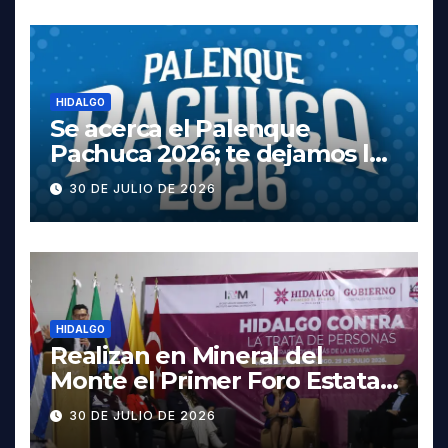
HIDALGO
Se acerca el Palenque
Pachuca 2026; te dejamos la
cartelera completa, las
30 DE JULIO DE 2026
fechas y los precios
HIDALGO
Realizan en Mineral del
Monte el Primer Foro Estatal
contra la Trata de Personas
30 DE JULIO DE 2026