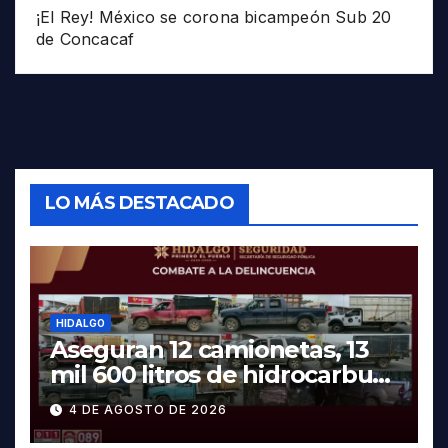
¡El Rey! México se corona bicampeón Sub 20
de Concacaf
LO MÁS DESTACADO
HIDALGO
Aseguran 12 camionetas, 13
mil 600 litros de hidrocarburo
y dos vehículos robados en
4 DE AGOSTO DE 2026
Tula