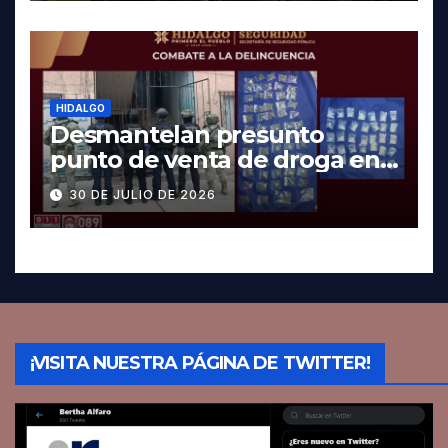
HIDALGO
Desmantelan presunto
punto de venta de droga en
Pachuca; hay dos detenidos
30 DE JULIO DE 2026
¡VISITA NUESTRA PÁGINA DE TWITTER!