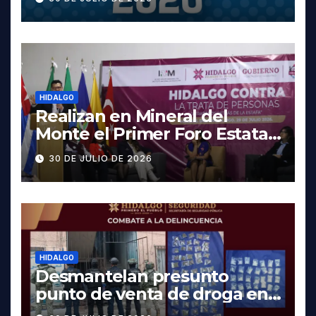
fechas y los precios
HIDALGO
Realizan en Mineral del
Monte el Primer Foro Estatal
contra la Trata de Personas
30 DE JULIO DE 2026
HIDALGO
Desmantelan presunto
punto de venta de droga en
Pachuca; hay dos detenidos