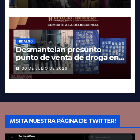
HIDALGO
Desmantelan presunto
punto de venta de droga en
Pachuca; hay dos detenidos
30 DE JULIO DE 2026
¡VISITA NUESTRA PÁGINA DE TWITTER!