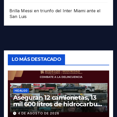
Brilla Messi en triunfo del Inter Miami ante el
San Luis
LO MÁS DESTACADO
HIDALGO
Aseguran 12 camionetas, 13
mil 600 litros de hidrocarburo
y dos vehículos robados en
4 DE AGOSTO DE 2026