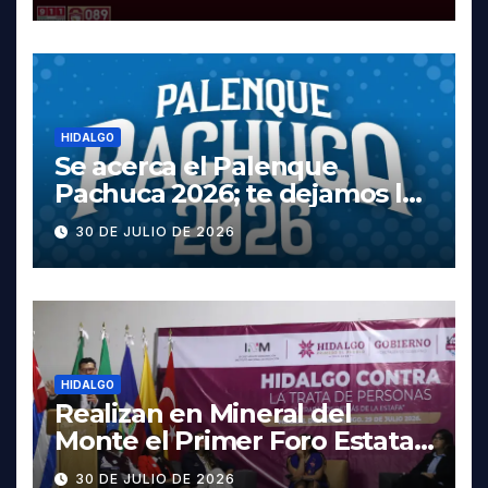
Tula
HIDALGO
Se acerca el Palenque
Pachuca 2026; te dejamos la
cartelera completa, las
30 DE JULIO DE 2026
fechas y los precios
HIDALGO
Realizan en Mineral del
Monte el Primer Foro Estatal
contra la Trata de Personas
30 DE JULIO DE 2026