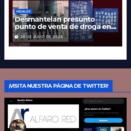
HIDALGO
Desmantelan presunto
punto de venta de droga en
Pachuca; hay dos detenidos
30 DE JULIO DE 2026
¡VISITA NUESTRA PÁGINA DE TWITTER!