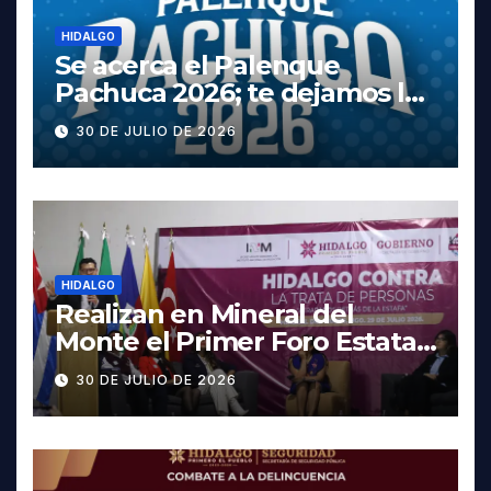
HIDALGO
Se acerca el Palenque
Pachuca 2026; te dejamos la
cartelera completa, las
30 DE JULIO DE 2026
fechas y los precios
HIDALGO
Realizan en Mineral del
Monte el Primer Foro Estatal
contra la Trata de Personas
30 DE JULIO DE 2026