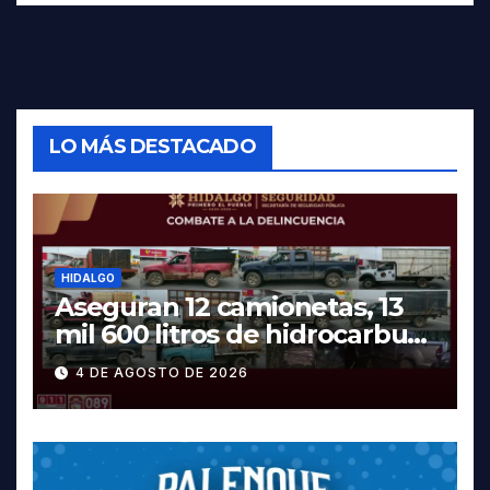
LO MÁS DESTACADO
HIDALGO
Aseguran 12 camionetas, 13
mil 600 litros de hidrocarburo
y dos vehículos robados en
4 DE AGOSTO DE 2026
Tula