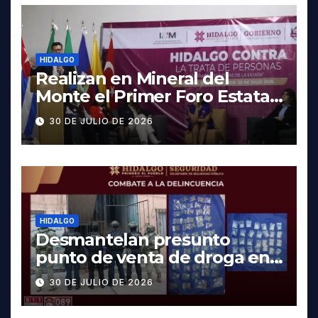
HIDALGO
Realizan en Mineral del
Monte el Primer Foro Estatal
contra la Trata de Personas
30 DE JULIO DE 2026
HIDALGO
Desmantelan presunto
punto de venta de droga en
Pachuca; hay dos detenidos
30 DE JULIO DE 2026