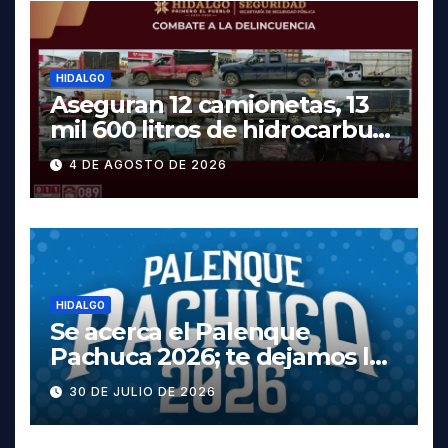
HIDALGO
Aseguran 12 camionetas, 13
mil 600 litros de hidrocarburo
y dos vehículos robados en
4 DE AGOSTO DE 2026
Tula
HIDALGO
Se acerca el Palenque
Pachuca 2026; te dejamos la
cartelera completa, las
30 DE JULIO DE 2026
fechas y los precios