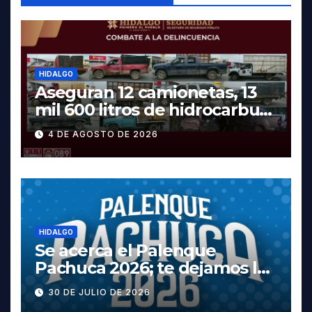
HIDALGO
Aseguran 12 camionetas, 13
mil 600 litros de hidrocarburo
y dos vehículos robados en
4 DE AGOSTO DE 2026
Tula
HIDALGO
Se acerca el Palenque
Pachuca 2026; te dejamos la
cartelera completa, las
30 DE JULIO DE 2026
fechas y los precios