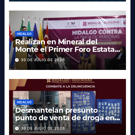
HIDALGO
Realizan en Mineral del
Monte el Primer Foro Estatal
contra la Trata de Personas
30 DE JULIO DE 2026
HIDALGO
Desmantelan presunto
punto de venta de droga en
Pachuca; hay dos detenidos
30 DE JULIO DE 2026