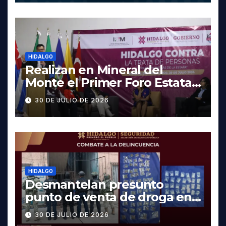
HIDALGO
Realizan en Mineral del
Monte el Primer Foro Estatal
contra la Trata de Personas
30 DE JULIO DE 2026
HIDALGO
Desmantelan presunto
punto de venta de droga en
Pachuca; hay dos detenidos
30 DE JULIO DE 2026