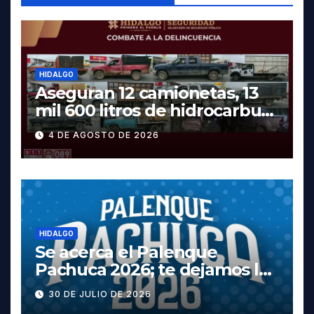
HIDALGO
Aseguran 12 camionetas, 13
mil 600 litros de hidrocarburo
y dos vehículos robados en
4 DE AGOSTO DE 2026
Tula
HIDALGO
Se acerca el Palenque
Pachuca 2026; te dejamos la
cartelera completa, las
30 DE JULIO DE 2026
fechas y los precios