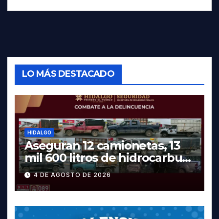
LO MÁS DESTACADO
HIDALGO
Aseguran 12 camionetas, 13
mil 600 litros de hidrocarburo
y dos vehículos robados en
4 DE AGOSTO DE 2026
Tula