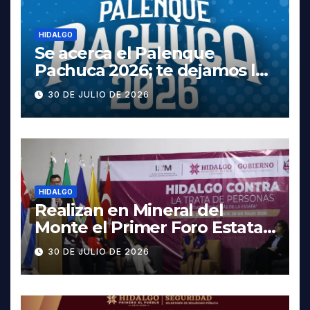
HIDALGO
Se acerca el Palenque
Pachuca 2026; te dejamos la
cartelera completa, las
30 DE JULIO DE 2026
fechas y los precios
HIDALGO
Realizan en Mineral del
Monte el Primer Foro Estatal
contra la Trata de Personas
30 DE JULIO DE 2026