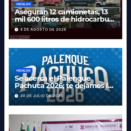
HIDALGO
Aseguran 12 camionetas, 13
mil 600 litros de hidrocarburo
y dos vehículos robados en
4 DE AGOSTO DE 2026
Tula
HIDALGO
Se acerca el Palenque
Pachuca 2026; te dejamos la
cartelera completa, las
30 DE JULIO DE 2026
fechas y los precios