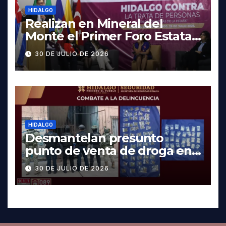
HIDALGO
Realizan en Mineral del
Monte el Primer Foro Estatal
contra la Trata de Personas
30 DE JULIO DE 2026
HIDALGO
Desmantelan presunto
punto de venta de droga en
Pachuca; hay dos detenidos
30 DE JULIO DE 2026