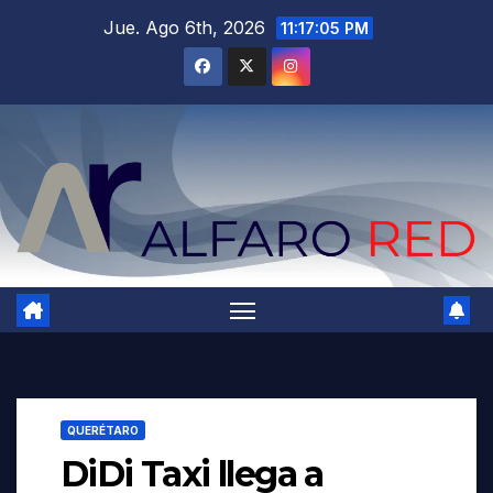
Saltar
Jue. Ago 6th, 2026
11:17:07 PM
al
contenido
QUERÉTARO
DiDi Taxi llega a