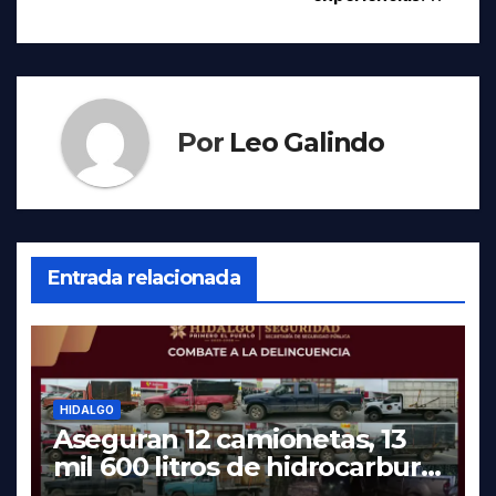
Por
Leo Galindo
Entrada relacionada
HIDALGO
Aseguran 12 camionetas, 13
mil 600 litros de hidrocarburo
y dos vehículos robados en