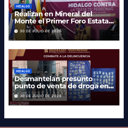
HIDALGO
Realizan en Mineral del
Monte el Primer Foro Estatal
contra la Trata de Personas
30 DE JULIO DE 2026
HIDALGO
Desmantelan presunto
punto de venta de droga en
Pachuca; hay dos detenidos
30 DE JULIO DE 2026