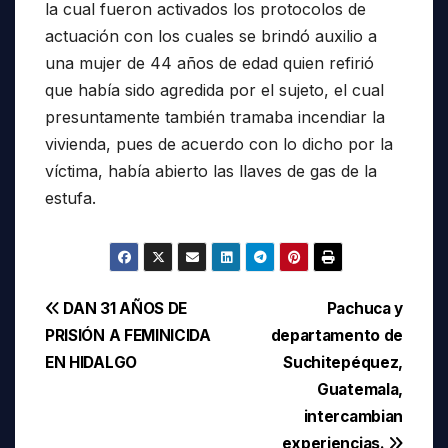
la cual fueron activados los protocolos de
actuación con los cuales se brindó auxilio a
una mujer de 44 años de edad quien refirió
que había sido agredida por el sujeto, el cual
presuntamente también tramaba incendiar la
vivienda, pues de acuerdo con lo dicho por la
víctima, había abierto las llaves de gas de la
estufa.
Navegación
DAN 31 AÑOS DE
Pachuca y
PRISIÓN A FEMINICIDA
departamento de
de
EN HIDALGO
Suchitepéquez,
entradas
Guatemala,
intercambian
experiencias.