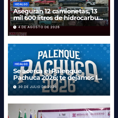
HIDALGO
Aseguran 12 camionetas, 13
mil 600 litros de hidrocarburo
y dos vehículos robados en
4 DE AGOSTO DE 2026
Tula
HIDALGO
Se acerca el Palenque
Pachuca 2026; te dejamos la
cartelera completa, las
30 DE JULIO DE 2026
fechas y los precios