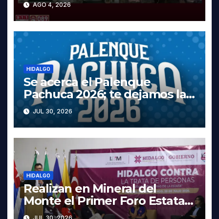
AGO 4, 2026
Tula
HIDALGO
Se acerca el Palenque
Pachuca 2026; te dejamos la
cartelera completa, las fechas
JUL 30, 2026
y los precios
HIDALGO
Realizan en Mineral del
Monte el Primer Foro Estatal
contra la Trata de Personas
JUL 30, 2026