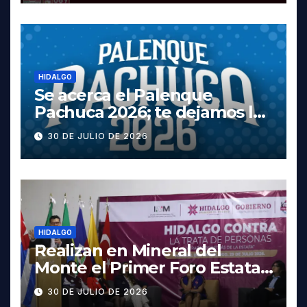
HIDALGO
Se acerca el Palenque
Pachuca 2026; te dejamos la
cartelera completa, las
30 DE JULIO DE 2026
fechas y los precios
HIDALGO
Realizan en Mineral del
Monte el Primer Foro Estatal
contra la Trata de Personas
30 DE JULIO DE 2026