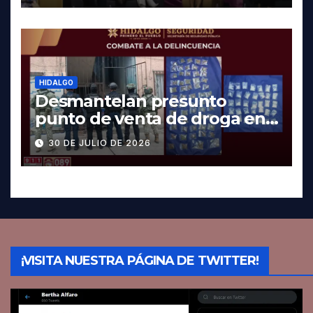
HIDALGO
Desmantelan presunto
punto de venta de droga en
Pachuca; hay dos detenidos
30 DE JULIO DE 2026
¡VISITA NUESTRA PÁGINA DE TWITTER!