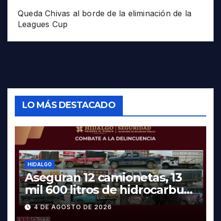
Queda Chivas al borde de la eliminación de la
Leagues Cup
LO MÁS DESTACADO
HIDALGO
Aseguran 12 camionetas, 13
mil 600 litros de hidrocarburo
y dos vehículos robados en
4 DE AGOSTO DE 2026
Tula