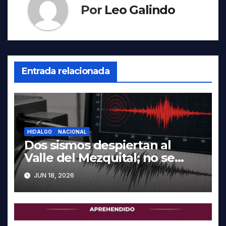
Por
Leo Galindo
Entrada relacionada
HIDALGO
NACIONAL
Dos sismos despiertan al
Valle del Mezquital; no se
reportan daños en Hidalgo
JUN 18, 2026