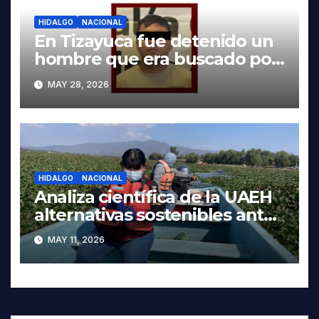
HIDALGO
NACIONAL
En Tizayuca fue detenido un
hombre que era buscado por
autoridades de Oaxaca
MAY 28, 2026
HIDALGO
NACIONAL
Analiza científica de la UAEH
alternativas sostenibles ante
crisis ambiental en Tula-
MAY 11, 2026
Tepeji