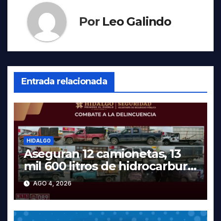
Por
Leo Galindo
Entrada relacionada
HIDALGO
Aseguran 12 camionetas, 13
mil 600 litros de hidrocarburo
y dos vehículos robados en
AGO 4, 2026
Tula