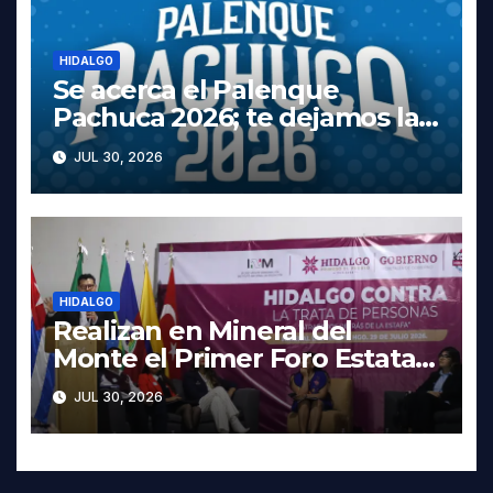
HIDALGO
Se acerca el Palenque
Pachuca 2026; te dejamos la
cartelera completa, las fechas
JUL 30, 2026
y los precios
HIDALGO
Realizan en Mineral del
Monte el Primer Foro Estatal
contra la Trata de Personas
JUL 30, 2026