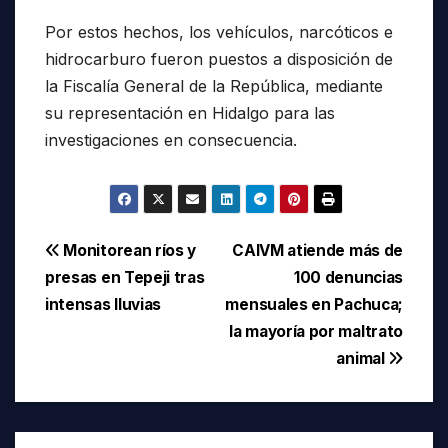
Por estos hechos, los vehículos, narcóticos e
hidrocarburo fueron puestos a disposición de
la Fiscalía General de la República, mediante
su representación en Hidalgo para las
investigaciones en consecuencia.
Navegación
Monitorean ríos y
CAIVM atiende más de
presas en Tepeji tras
100 denuncias
de
intensas lluvias
mensuales en Pachuca;
entradas
la mayoría por maltrato
animal