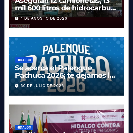
Aseguran 12 camionetas, 13
mil 600 litros de hidrocarburo
y dos vehículos robados en
4 DE AGOSTO DE 2026
Tula
HIDALGO
Se acerca el Palenque
Pachuca 2026; te dejamos la
cartelera completa, las
30 DE JULIO DE 2026
fechas y los precios
HIDALGO