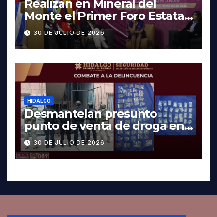
Realizan en Mineral del
Monte el Primer Foro Estatal
contra la Trata de Personas
30 DE JULIO DE 2026
HIDALGO
Desmantelan presunto
punto de venta de droga en
Pachuca; hay dos detenidos
30 DE JULIO DE 2026