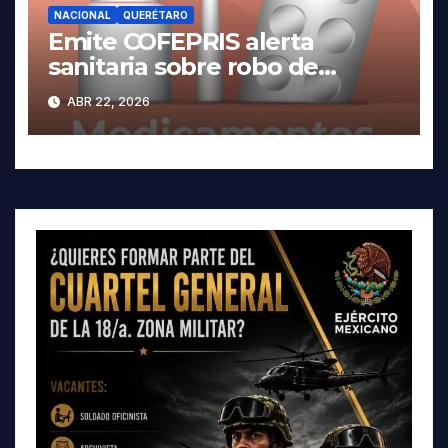
NACIONAL
QUERÉTARO
Emite COFEPRIS alerta
sanitaria sobre robo de
medicamentos
ABR 22, 2026