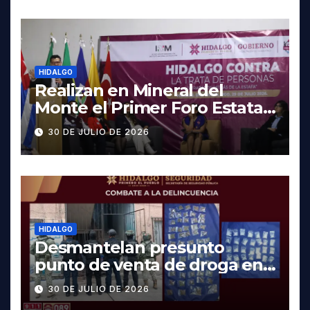
HIDALGO
Realizan en Mineral del
Monte el Primer Foro Estatal
contra la Trata de Personas
30 DE JULIO DE 2026
HIDALGO
Desmantelan presunto
punto de venta de droga en
Pachuca; hay dos detenidos
30 DE JULIO DE 2026