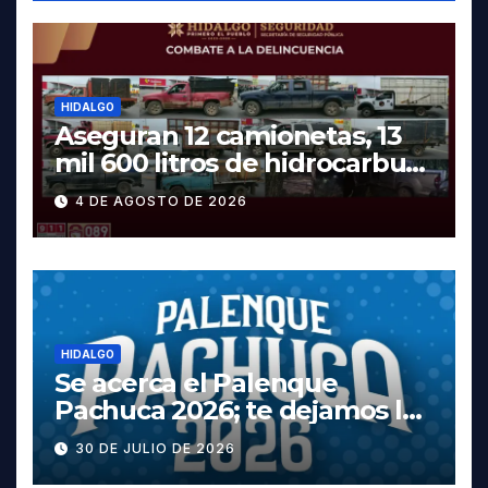
HIDALGO
Aseguran 12 camionetas, 13
mil 600 litros de hidrocarburo
y dos vehículos robados en
4 DE AGOSTO DE 2026
Tula
HIDALGO
Se acerca el Palenque
Pachuca 2026; te dejamos la
cartelera completa, las
30 DE JULIO DE 2026
fechas y los precios