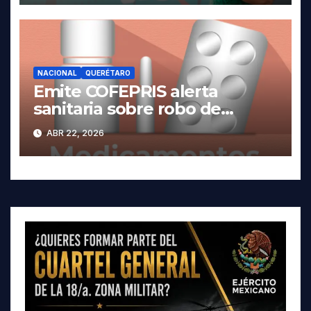
NACIONAL
QUERÉTARO
Emite COFEPRIS alerta
sanitaria sobre robo de
medicamentos
ABR 22, 2026