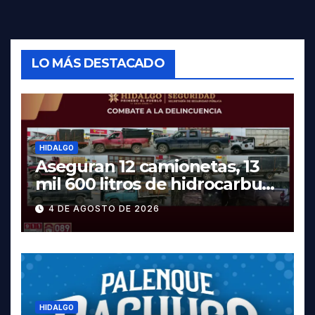
LO MÁS DESTACADO
HIDALGO
Aseguran 12 camionetas, 13
mil 600 litros de hidrocarburo
y dos vehículos robados en
4 DE AGOSTO DE 2026
Tula
HIDALGO