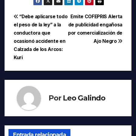
Navegación
“Debe aplicarse todo
Emite COFEPRIS Alerta
el peso de la ley” a la
de publicidad engañosa
de
conductora que
por comercialización de
entradas
ocasionó accidente en
Ajo Negro
Calzada de los Arcos:
Kuri
Por
Leo Galindo
Entrada relacionada