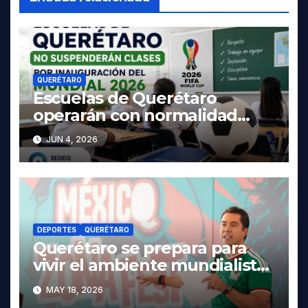
QUERÉTARO
Escuelas de Querétaro
operarán con normalidad
durante el Mundial 2026,
JUN 4, 2026
confirma SEDEQ
DEPORTES
QUERÉTARO
Querétaro se prepara para
vivir el ambiente mundialista.
MAY 18, 2026