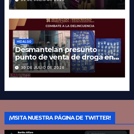
HIDALGO
Desmantelan presunto
punto de venta de droga en
Pachuca; hay dos detenidos
30 DE JULIO DE 2026
¡VISITA NUESTRA PÁGINA DE TWITTER!