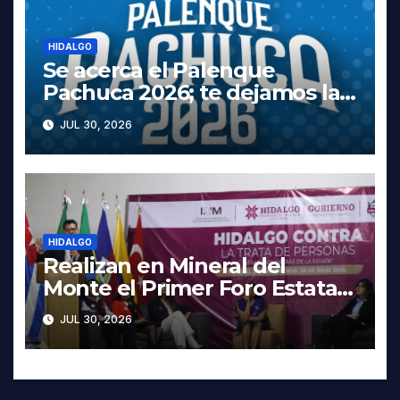
HIDALGO
Se acerca el Palenque
Pachuca 2026; te dejamos la
cartelera completa, las fechas
JUL 30, 2026
y los precios
HIDALGO
Realizan en Mineral del
Monte el Primer Foro Estatal
contra la Trata de Personas
JUL 30, 2026