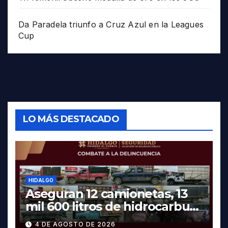
Da Paradela triunfo a Cruz Azul en la Leagues
Cup
LO MÁS DESTACADO
HIDALGO
Aseguran 12 camionetas, 13
mil 600 litros de hidrocarburo
y dos vehículos robados en
4 DE AGOSTO DE 2026