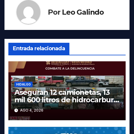
Por
Leo Galindo
Entrada relacionada
HIDALGO
Aseguran 12 camionetas, 13
mil 600 litros de hidrocarburo
y dos vehículos robados en
AGO 4, 2026
Tula