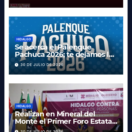
Tula
HIDALGO
Se acerca el Palenque
Pachuca 2026; te dejamos la
cartelera completa, las
30 DE JULIO DE 2026
fechas y los precios
HIDALGO
Realizan en Mineral del
Monte el Primer Foro Estatal
contra la Trata de Personas
30 DE JULIO DE 2026