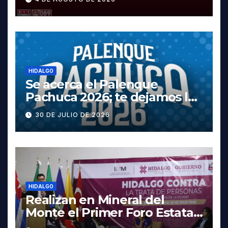
Tula
HIDALGO
Se acerca el Palenque
Pachuca 2026; te dejamos la
cartelera completa, las
30 DE JULIO DE 2026
fechas y los precios
HIDALGO
Realizan en Mineral del
Monte el Primer Foro Estatal
contra la Trata de Personas