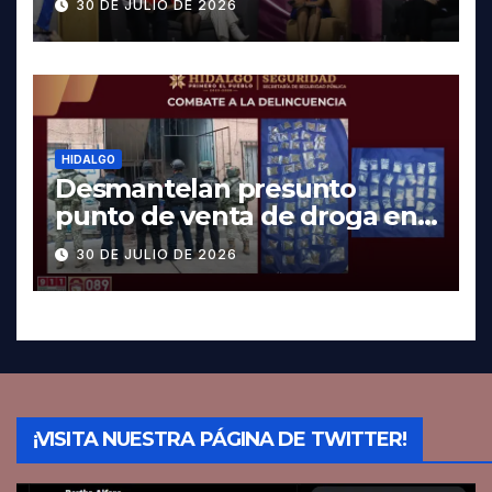
30 DE JULIO DE 2026
HIDALGO
Desmantelan presunto
punto de venta de droga en
Pachuca; hay dos detenidos
30 DE JULIO DE 2026
¡VISITA NUESTRA PÁGINA DE TWITTER!