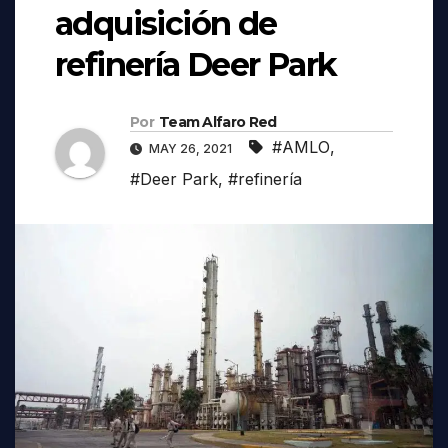
adquisición de
refinería Deer Park
Por
Team Alfaro Red
#AMLO
,
MAY 26, 2021
#Deer Park
,
#refinería