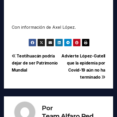
Con información de Axel López.
Navegación
Teotihuacán podría
Advierte López-Gatell
dejar de ser Patrimonio
que la epidemia por
de
Mundial
Covid-19 aún no ha
entradas
terminado
Por
Team Alfaro Red