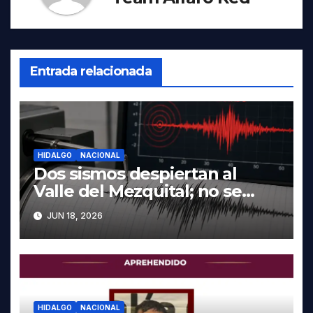
Entrada relacionada
HIDALGO
NACIONAL
Dos sismos despiertan al
Valle del Mezquital; no se
reportan daños en Hidalgo
JUN 18, 2026
HIDALGO
NACIONAL