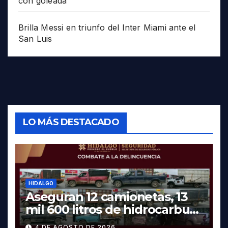
con goleada
Brilla Messi en triunfo del Inter Miami ante el
San Luis
LO MÁS DESTACADO
HIDALGO
Aseguran 12 camionetas, 13
mil 600 litros de hidrocarburo
y dos vehículos robados en
4 DE AGOSTO DE 2026